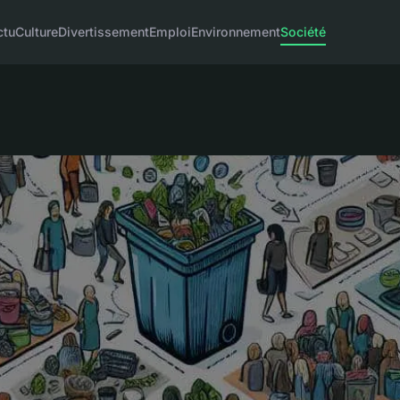
ctu
Culture
Divertissement
Emploi
Environnement
Société